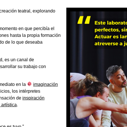
reación teatral, explorando
 momento en que percibía el
ones hasta la propia formación
ado de lo que deseaba
d, es un
canal de
sarrollar su trabajo con
nmediato en la
imaginación
icios, los intérpretes
ensación de
inspiración
artística
.
ce es tuyo.”